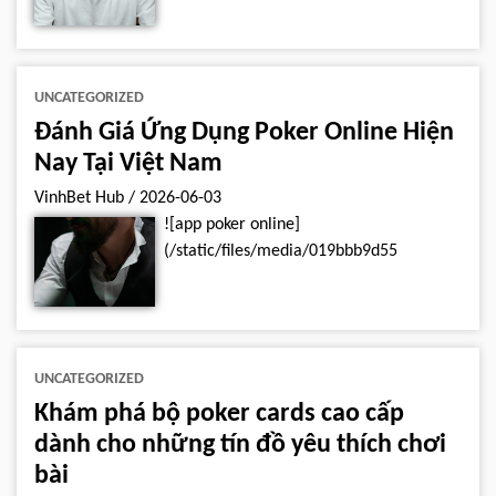
UNCATEGORIZED
Đánh Giá Ứng Dụng Poker Online Hiện
Nay Tại Việt Nam
VinhBet Hub
/
2026-06-03
![app poker online]
(/static/files/media/019bbb9d55
UNCATEGORIZED
Khám phá bộ poker cards cao cấp
dành cho những tín đồ yêu thích chơi
bài