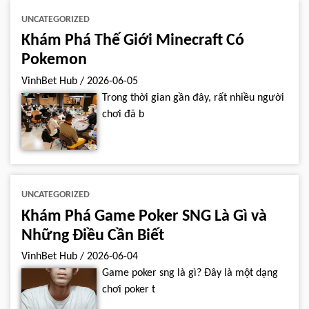
UNCATEGORIZED
Khám Phá Thế Giới Minecraft Có
Pokemon
VinhBet Hub
/
2026-06-05
Trong thời gian gần đây, rất nhiều người
chơi đã b
UNCATEGORIZED
Khám Phá Game Poker SNG Là Gì và
Những Điều Cần Biết
VinhBet Hub
/
2026-06-04
Game poker sng là gì? Đây là một dạng
chơi poker t