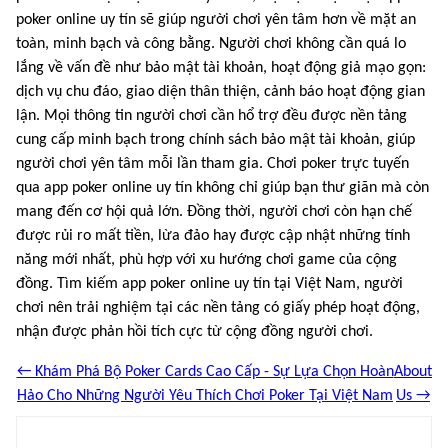
poker online uy tín sẽ giúp người chơi yên tâm hơn về mặt an
toàn, minh bạch và công bằng. Người chơi không cần quá lo
lắng về vấn đề như bảo mật tài khoản, hoạt động giả mạo gọn:
dịch vụ chu đáo, giao diện thân thiện, cảnh báo hoạt động gian
lận. Mọi thông tin người chơi cần hổ trợ đều được nền tảng
cung cấp minh bạch trong chính sách bảo mật tài khoản, giúp
người chơi yên tâm mỗi lần tham gia. Chơi poker trực tuyến
qua app poker online uy tín không chỉ giúp bạn thư giãn mà còn
mang đến cơ hội quả lớn. Đồng thời, người chơi còn hạn chế
được rủi ro mất tiền, lừa đảo hay được cập nhật những tính
năng mới nhất, phù hợp với xu hướng chơi game của cộng
đồng. Tìm kiếm app poker online uy tín tại Việt Nam, người
chơi nên trải nghiệm tại các nền tảng có giấy phép hoạt động,
nhận được phản hồi tích cực từ cộng đồng người chơi.
← Khám Phá Bộ Poker Cards Cao Cấp - Sự Lựa Chọn Hoàn
About
Hảo Cho Những Người Yêu Thích Chơi Poker Tại Việt Nam
Us →