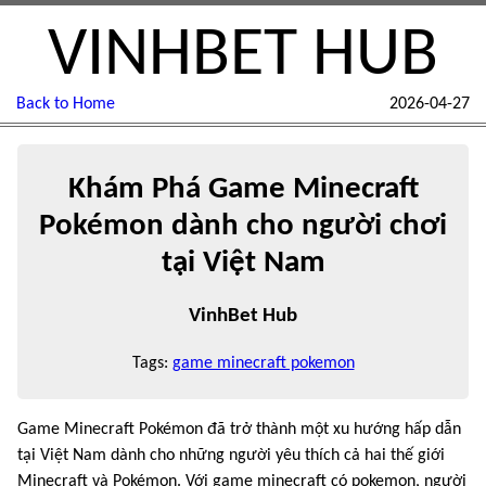
VINHBET HUB
Back to Home
2026-04-27
Khám Phá Game Minecraft
Pokémon dành cho người chơi
tại Việt Nam
VinhBet Hub
Tags:
game minecraft pokemon
Game Minecraft Pokémon đã trở thành một xu hướng hấp dẫn
tại Việt Nam dành cho những người yêu thích cả hai thế giới
Minecraft và Pokémon. Với game minecraft có pokemon, người