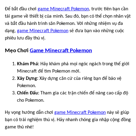
Để bắt đầu chơi
game Minecraft Pokemon
, trước tiên bạn cần
tải game về thiết bị của mình. Sau đó, bạn có thể chọn nhân vật
và bắt đầu hành trình săn Pokemon. Với những nhiệm vụ đa
dạng,
game Minecraft Pokemon
sẽ đưa bạn vào những cuộc
phiêu lưu đầy thú vị.
Mẹo Chơi
Game Minecraft Pokemon
Khám Phá:
Hãy khám phá mọi ngóc ngách trong thế giới
Minecraft để tìm Pokemon mới.
Xây Dựng:
Xây dựng căn cứ của riêng bạn để bảo vệ
Pokemon.
Chiến Đấu:
Tham gia các trận chiến để nâng cao cấp độ
cho Pokemon.
Hy vọng hướng dẫn chơi
game Minecraft Pokemon
này sẽ giúp
bạn có trải nghiệm thú vị. Hãy nhanh chóng gia nhập cộng đồng
game thủ nhé!